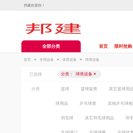
邦建欢迎你！
全部分类
首页
限时抢购
首页
>
专用设备
>
体育设备
>
球类设备
分类：
球类设备
×
已选择
分类
篮球
篮球架类
其它篮球用
球用品
乒乓球类
其他乒乓球相
羽毛球
其它羽毛球用品
羽
足球球门
足球球网
足球战